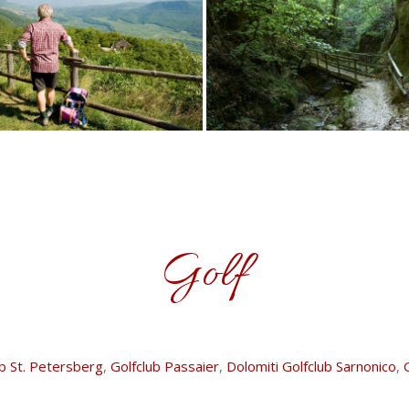
Golf
ub St. Petersberg
,
Golfclub Passaier
,
Dolomiti Golfclub Sarnonico
,