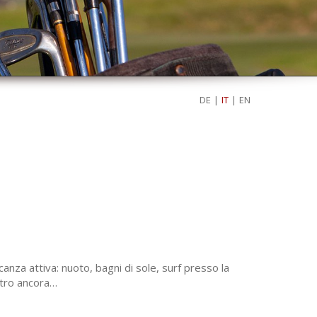
DE
|
IT
|
EN
anza attiva: nuoto, bagni di sole, surf presso la
altro ancora…